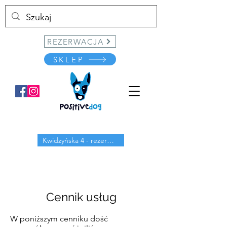
REZERWACJA
SKLEP
Kwidzyńska 4 - rezerwuj
Cennik usług
W poniższym cenniku dość