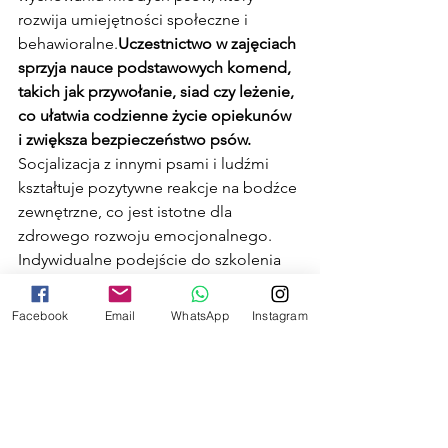
rozwija umiejętności społeczne i 
behawioralne.
Uczestnictwo w zajęciach 
sprzyja nauce podstawowych komend, 
takich jak przywołanie, siad czy leżenie, 
co ułatwia codzienne życie opiekunów 
i zwiększa bezpieczeństwo psów.
Socjalizacja z innymi psami i ludźmi 
kształtuje pozytywne reakcje na bodźce 
zewnętrzne, co jest istotne dla 
zdrowego rozwoju emocjonalnego. 
Indywidualne podejście do szkolenia 
uwzględnia temperament i potrzeby 
każdego psa, co pozwala na 
Facebook
Email
WhatsApp
Instagram
skuteczniejsze wdrażanie nowych 
umiejętności. Współpraca z 
behawiorystą zwierzęcym może 
wspierać proces nauki i rozwiązywać 
ewentualne trudności.