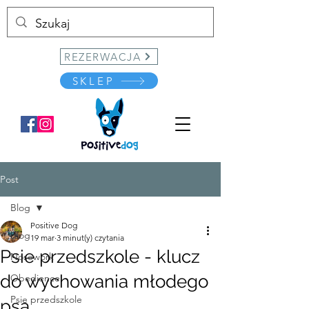
REZERWACJA
SKLEP
Post
Blog
Positive Dog
Blog
19 mar
3 minut(y) czytania
Psie przedszkole - klucz
Nosework
do wychowania młodego
Obedience
Psie przedszkole
psa