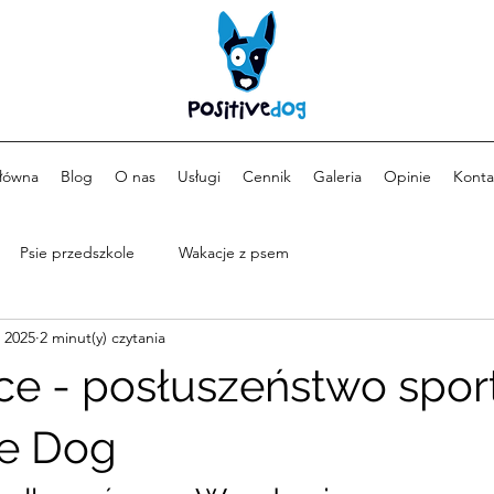
łówna
Blog
O nas
Usługi
Cennik
Galeria
Opinie
Konta
Psie przedszkole
Wakacje z psem
 2025
2 minut(y) czytania
e - posłuszeństwo spo
ve Dog