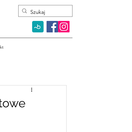
kt
rtowe