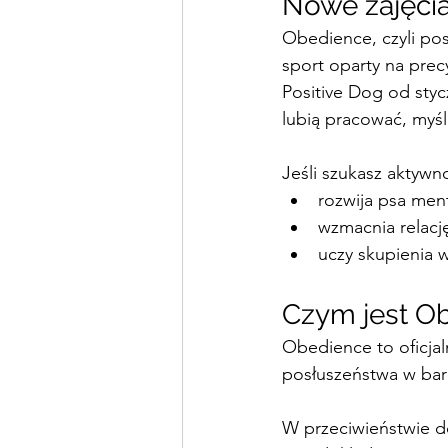
Nowe zajęci
Obedience, czyli pos
sport oparty na prec
Positive Dog od styc
lubią pracować, myś
Jeśli szukasz aktywno
rozwija psa ment
wzmacnia relacj
uczy skupienia 
Czym jest O
Obedience to oficjal
posłuszeństwa w bar
W przeciwieństwie do