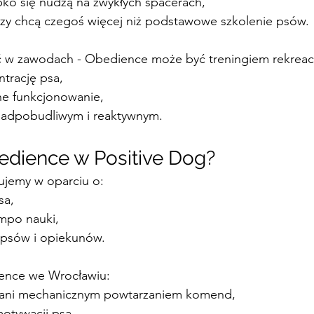
bko się nudzą na zwykłych spacerach,
zy chcą czegoś więcej niż podstawowe szkolenie psów.
ć w zawodach - Obedience może być treningiem rekreacy
trację psa,
ne funkcjonowanie,
dpobudliwym i reaktywnym.
edience w Positive Dog?
ujemy w oparciu o:
sa,
mpo nauki,
 psów i opiekunów.
ence we Wrocławiu:
” ani mechanicznym powtarzaniem komend,
motywacji psa,