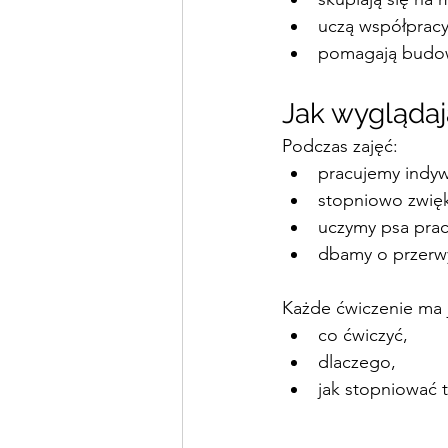
uczą współpracy
pomagają budow
Jak wyglądaj
Podczas zajęć:
pracujemy indyw
stopniowo zwię
uczymy psa prac
dbamy o przerwy
Każde ćwiczenie ma j
co ćwiczyć,
dlaczego,
jak stopniować 