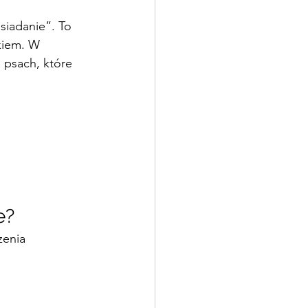
siadanie”. To 
kiem. W 
 psach, które 
e?
zenia 