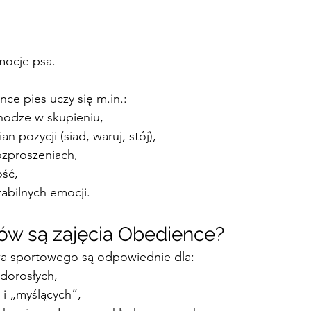
mocje psa.
ce pies uczy się 
m.in
.:
nodze w skupieniu,
n pozycji (siad, waruj, stój),
ozproszeniach,
ość,
tabilnych emocji.
sów są zajęcia Obedience?
wa sportowego
są odpowiednie dla:
dorosłych,
i „myślących”,