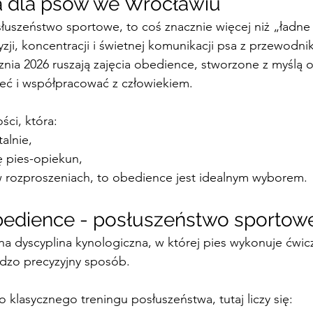
a dla psów we Wrocławiu
łuszeństwo sportowe, to coś znacznie więcej niż „ładne 
yzji, koncentracji i świetnej komunikacji psa z przewodni
znia 2026 ruszają zajęcia obedience, stworzone z myślą o
leć i współpracować z człowiekiem.
ści, która:
alnie,
ę pies-opiekun,
w rozproszeniach, to obedience jest idealnym wyborem.
bedience - posłuszeństwo sportow
na dyscyplina kynologiczna, w której pies wykonuje ćwic
dzo precyzyjny sposób.
 klasycznego treningu posłuszeństwa, tutaj liczy się: