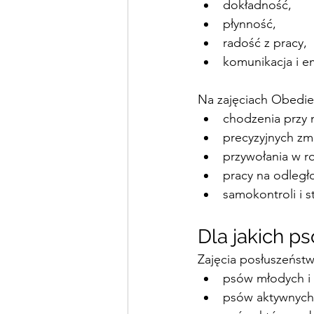
dokładność,
płynność,
radość z pracy,
komunikacja i e
Na zajęciach Obedien
chodzenia przy 
precyzyjnych zmia
przywołania w r
pracy na odległ
samokontroli i s
Dla jakich p
Zajęcia posłuszeńst
psów młodych i 
psów aktywnych 