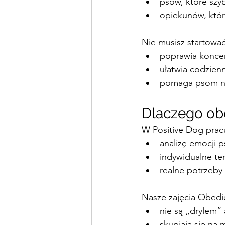
psów, które szy
opiekunów, któr
Nie musisz startowa
poprawia koncen
ułatwia codzien
pomaga psom na
Dlaczego ob
W Positive Dog prac
analizę emocji p
indywidualne te
realne potrzeby
Nasze zajęcia Obedi
nie są „drylem
skupiają się na 