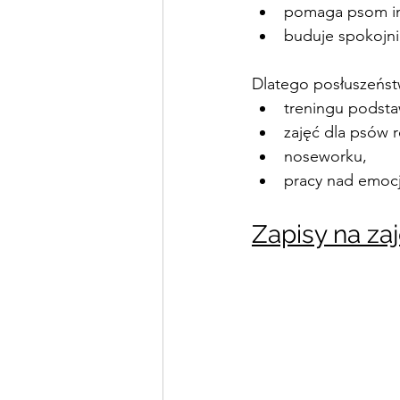
pomaga psom im
buduje spokojni
Dlatego posłuszeńst
treningu podst
zajęć dla psów 
noseworku,
pracy nad emocj
Zapisy na za