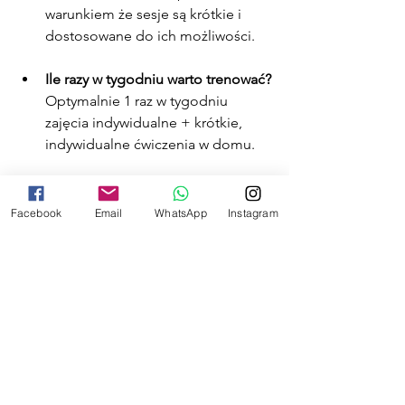
warunkiem że sesje są krótkie i 
dostosowane do ich możliwości.
Ile razy w tygodniu warto trenować?
Optymalnie 1 raz w tygodniu 
zajęcia indywidualne + krótkie, 
indywidualne ćwiczenia w domu.
Czy potrzebny jest specjalny 
sprzęt?
Facebook
Email
WhatsApp
Instagram
Nie, na początek wystarczy zwykła 
smycz i ulubione smakołyki psa. 
Próbki zapachowe i niezbędne 
akcesoria są dostępne w naszej 
hali treningowej.
Nosework to idealna aktywność 
umysłowa psa, która wzmacnia więź z 